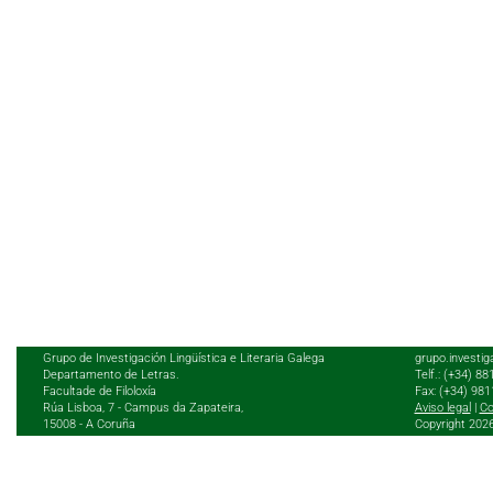
Grupo de Investigación Lingüística e Literaria Galega
grupo.investig
Departamento de Letras.
Telf.: (+34) 8
Facultade de Filoloxía
Fax: (+34) 98
Rúa Lisboa, 7 - Campus da Zapateira,
Aviso legal
|
Co
15008 - A Coruña
Copyright 202